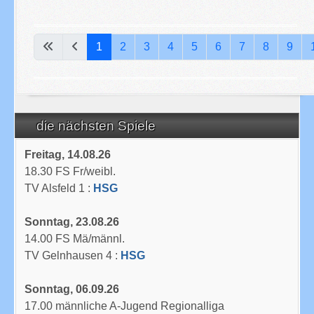
Seite 1 von 55
1
2
3
4
5
6
7
8
9
die nächsten Spiele
Freitag, 14.08.26
18.30 FS Fr/weibl.
TV Alsfeld 1 :
HSG
Sonntag, 23.08.26
14.00 FS Mä/männl.
TV Gelnhausen 4 :
HSG
Sonntag, 06.09.26
17.00 männliche A-Jugend Regionalliga