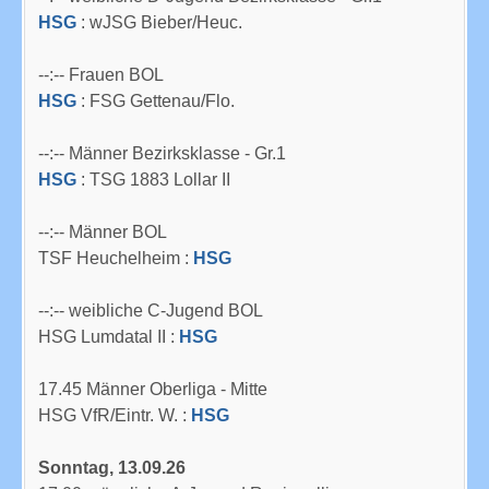
HSG
: wJSG Bieber/Heuc.
--:-- Frauen BOL
HSG
: FSG Gettenau/Flo.
--:-- Männer Bezirksklasse - Gr.1
HSG
: TSG 1883 Lollar II
--:-- Männer BOL
TSF Heuchelheim :
HSG
--:-- weibliche C-Jugend BOL
HSG Lumdatal II :
HSG
17.45 Männer Oberliga - Mitte
HSG VfR/Eintr. W. :
HSG
Sonntag, 13.09.26