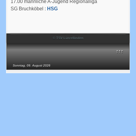
17.00 männliche A-Jugend Regionalliga
SG Bruchköbel :
HSG
© TSV Lützellinden
↑↑↑
Sonntag, 09. August 2026