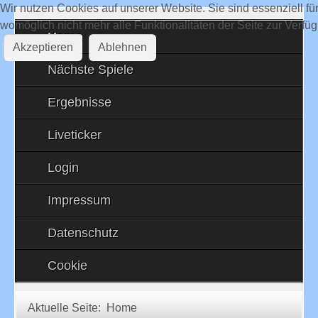
Wir nutzen Cookies auf unserer Website. Sie sind essenziell fü
womöglich nicht mehr alle Funktionalitäten der Seite zur Verfü
Home
Akzeptieren
Ablehnen
Nächste Spiele
Ergebnisse
Liveticker
Login
Impressum
Datenschutz
Cookie
Aktuelle Seite:
Home