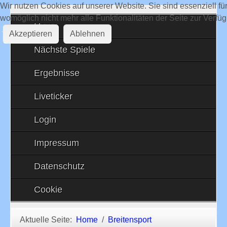
Wir nutzen Cookies auf unserer Website. Sie sind essenziell fü
womöglich nicht mehr alle Funktionalitäten der Seite zur Verfü
Home
Akzeptieren
Ablehnen
Nächste Spiele
Ergebnisse
Liveticker
Login
Impressum
Datenschutz
Cookie
Aktuelle Seite:
Home
Breitensport