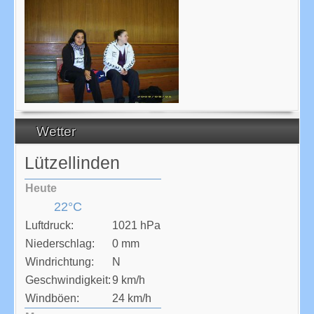
Wetter
Lützellinden
Heute
22°C
Luftdruck:
1021 hPa
Niederschlag:
0 mm
Windrichtung:
N
Geschwindigkeit:
9 km/h
Windböen:
24 km/h