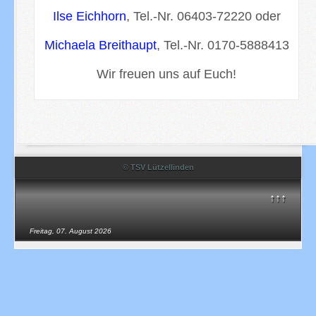
Ilse Eichhorn
, Tel.-Nr. 06403-72220 oder
Michaela Breithaupt
, Tel.-Nr. 0170-5888413
Wir freuen uns auf Euch!
© TSV Lützellinden
↑↑↑
Freitag, 07. August 2026