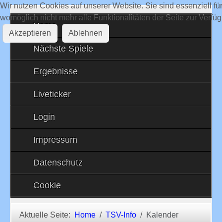
Wir nutzen Cookies auf unserer Website. Sie sind essenziell fü
womöglich nicht mehr alle Funktionalitäten der Seite zur Verfü
Home
Akzeptieren
Ablehnen
Nächste Spiele
Ergebnisse
Liveticker
Login
Impressum
Datenschutz
Cookie
Aktuelle Seite:
Home
TSV-Info
Kalender