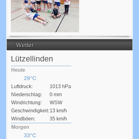
Wetter
Lützellinden
Heute
29°C
Luftdruck:
1013 hPa
Niederschlag:
0 mm
Windrichtung:
WSW
Geschwindigkeit:
13 km/h
Windböen:
35 km/h
Morgen
33°C